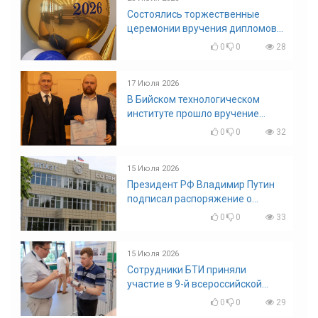
Состоялись торжественные
церемонии вручения дипломов
выпускникам БТИ
0
0
28
17 Июля 2026
В Бийском технологическом
институте прошло вручение
дипломов
0
0
32
15 Июля 2026
Президент РФ Владимир Путин
подписал распоряжение о
поощрении граждан и трудовых
0
0
33
коллективов
15 Июля 2026
Сотрудники БТИ приняли
участие в 9-й всероссийской
конференции по задачам со
0
0
29
свободными границами