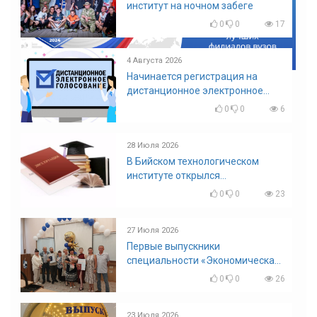
институт на ночном забеге
0
0
17
4 Августа 2026
Начинается регистрация на
дистанционное электронное
голосование на выборы!
0
0
6
Приглашаем на регистрацию
28 Июля 2026
В Бийском технологическом
институте открылся
диссертационный совет!
0
0
23
27 Июля 2026
Первые выпускники
специальности «Экономическая
безопасность»
0
0
26
23 Июля 2026