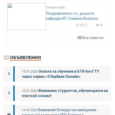
13 Июля 2026
Поздравляем к.т.н., доцента
кафедры ИТ Сливина Алексея
Николаевича с юбилеем!
6
0
41
Все новости
ОБЪЯВЛЕНИЯ
Оплата за обучение в БТИ АлтГТУ
15.01.2026
через сервис «Сбербанк Онлайн»
Вниманию студентов, обучающихся на
15.01.2026
платной основе!
Внимание! Конкурс на замещение
14.07.2026
вакантной должности ППС Бийского