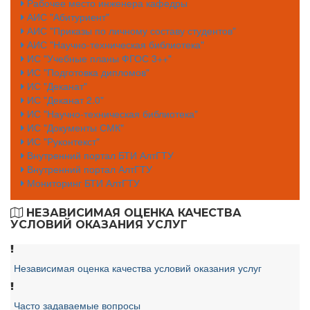
Рабочее место инженера кафедры
АИС "Абитуриент"
АИС "Приказы по личному составу студентов"
АИС "Научно-техническая библиотека"
ИС "Учебные планы ФГОС 3++"
ИС "Подготовка дипломов"
ИС "Деканат"
ИС "Деканат 2.0"
ИС "Научно-техническая библиотека"
ИС "Документы СМК"
ИС "Руконтекст"
Внутренний портал БТИ АлтГТУ
Внутренний портал АлтГТУ
Мониторинг БТИ АлтГТУ
НЕЗАВИСИМАЯ ОЦЕНКА КАЧЕСТВА
УСЛОВИЙ ОКАЗАНИЯ УСЛУГ
Независимая оценка качества условий оказания услуг
Часто задаваемые вопросы