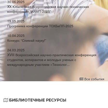
30.06.2025
XX Юбилейная Всероссийская научно-техническая
конференция “ИАМП-2025”
19.05.2025
Программа конференции ТОХБиПП-2025
10.04.2025
Конкурс “Снимай науку!”
24.03.2025
XVIII Всероссийская научно-практическая конференция
студентов, аспирантов и молодых ученых с
международным участием «Технолог...
Все события
БИБЛИОТЕЧНЫЕ РЕСУРСЫ