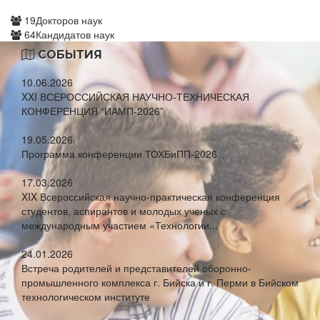
19
Докторов наук
64
Кандидатов наук
СОБЫТИЯ
10.06.2026
XXI ВСЕРОССИЙСКАЯ НАУЧНО-ТЕХНИЧЕСКАЯ
КОНФЕРЕНЦИЯ “ИАМП-2026”
19.05.2026
Программа конференции ТОХБиПП-2026
17.03.2026
XIX Всероссийская научно-практическая конференция
студентов, аспирантов и молодых ученых с
международным участием «Технологии...
24.01.2026
Встреча родителей и представителей оборонно-
промышленного комплекса г. Бийска и г. Перми в Бийском
технологическом институте