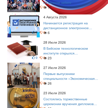
на ночном забеге
0
0
17
4 Августа 2026
Начинается регистрация на
дистанционное электронное
0
0
голосование на выборы!
6
Приглашаем на регистрацию
28 Июля 2026
В Бийском технологическом
институте открылся
0
0
диссертационный совет!
23
27 Июля 2026
Первые выпускники
специальности «Экономическая
0
0
безопасность»
26
23 Июля 2026
Состоялись торжественные
церемонии вручения дипломов