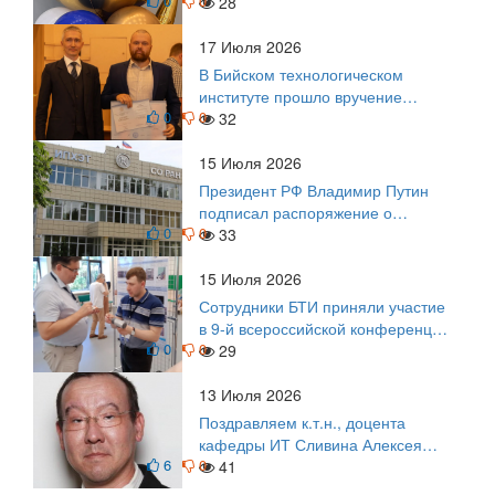
0
0
выпускникам БТИ
28
17 Июля 2026
В Бийском технологическом
институте прошло вручение
0
0
дипломов
32
15 Июля 2026
Президент РФ Владимир Путин
подписал распоряжение о
0
0
поощрении граждан и трудовых
33
коллективов
15 Июля 2026
Сотрудники БТИ приняли участие
в 9-й всероссийской конференции
0
0
по задачам со свободными
29
границами
13 Июля 2026
Поздравляем к.т.н., доцента
кафедры ИТ Сливина Алексея
6
0
Николаевича с юбилеем!
41