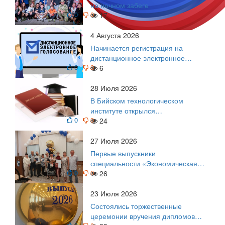
на ночном забеге
0
0
17
4 Августа 2026
Начинается регистрация на
дистанционное электронное
0
0
голосование на выборы!
6
Приглашаем на регистрацию
28 Июля 2026
В Бийском технологическом
институте открылся
0
0
диссертационный совет!
24
27 Июля 2026
Первые выпускники
специальности «Экономическая
0
0
безопасность»
26
23 Июля 2026
Состоялись торжественные
церемонии вручения дипломов