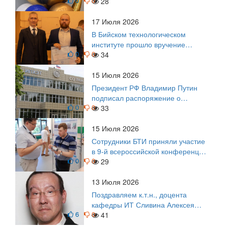
0
0
выпускникам БТИ
28
17 Июля 2026
В Бийском технологическом
институте прошло вручение
0
0
дипломов
34
15 Июля 2026
Президент РФ Владимир Путин
подписал распоряжение о
0
0
поощрении граждан и трудовых
33
коллективов
15 Июля 2026
Сотрудники БТИ приняли участие
в 9-й всероссийской конференции
0
0
по задачам со свободными
29
границами
13 Июля 2026
Поздравляем к.т.н., доцента
кафедры ИТ Сливина Алексея
6
0
Николаевича с юбилеем!
41