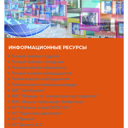
ИНФОРМАЦИОННЫЕ РЕСУРСЫ
Личный кабинет студента
Личный кабинет сотрудника
Личный кабинет абитуриента
Личный кабинет преподавателя
Рабочее место преподавателя
Рабочее место инженера кафедры
АИС "Абитуриент"
АИС "Приказы по личному составу студентов"
АИС "Научно-техническая библиотека"
ИС "Учебные планы ФГОС 3++"
ИС "Подготовка дипломов"
ИС "Деканат"
ИС "Деканат 2.0"