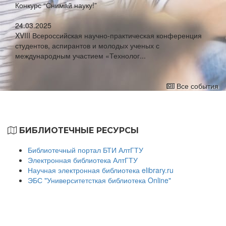
Конкурс “Снимай науку!”
24.03.2025
XVIII Всероссийская научно-практическая конференция
студентов, аспирантов и молодых ученых с
международным участием «Технолог...
Все события
БИБЛИОТЕЧНЫЕ РЕСУРСЫ
Библиотечный портал БТИ АлтГТУ
Электронная библиотека АлтГТУ
Научная электронная библиотека elibrary.ru
ЭБС "Университетсткая библиотека Online"