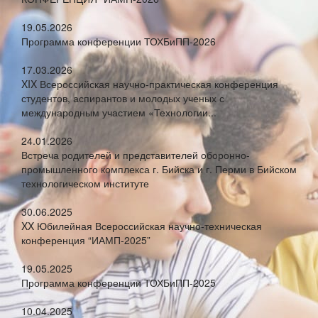
19.05.2026
Программа конференции ТОХБиПП-2026
17.03.2026
XIX Всероссийская научно-практическая конференция
студентов, аспирантов и молодых ученых с
международным участием «Технологии...
24.01.2026
Встреча родителей и представителей оборонно-
промышленного комплекса г. Бийска и г. Перми в Бийском
технологическом институте
30.06.2025
XX Юбилейная Всероссийская научно-техническая
конференция “ИАМП-2025”
19.05.2025
Программа конференции ТОХБиПП-2025
10.04.2025