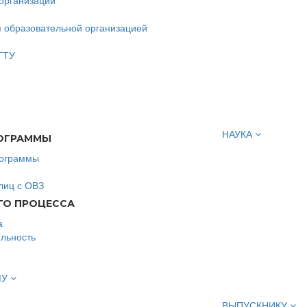
организации
я образовательной организацией
ГТУ
НАУКА
ОГРАММЫ
рограммы
лиц с ОВЗ
ГО ПРОЦЕССА
а
льность
МУ
ВЫПУСКНИКУ