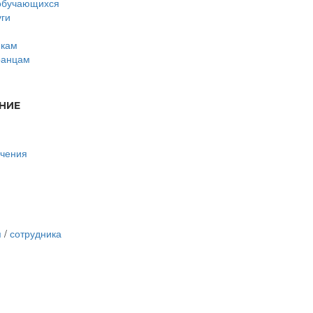
обучающихся
уги
икам
ранцам
НИЕ
учения
я
/
сотрудника