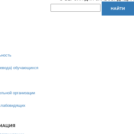
ьность
ревода) обучающихся
ельной организации
 слабовидящих
МАЦИЯ