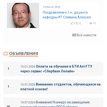
13 Июля 2026
Поздравляем к.т.н., доцента
кафедры ИТ Сливина Алексея
Николаевича с юбилеем!
6
0
41
Все новости
ОБЪЯВЛЕНИЯ
Оплата за обучение в БТИ АлтГТУ
15.01.2026
через сервис «Сбербанк Онлайн»
Вниманию студентов, обучающихся на
15.01.2026
платной основе!
Внимание! Конкурс на замещение
14.07.2026
вакантной должности ППС Бийского