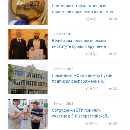
Состоялись торжественные
церемонии вручения дипломов
выпускникам БТИ
0
0
28
17 Июля 2026
В Бийском технологическом
институте прошло вручение
дипломов
0
0
32
15 Июля 2026
Президент РФ Владимир Путин
подписал распоряжение о
поощрении граждан и трудовых
0
0
33
коллективов
15 Июля 2026
Сотрудники БТИ приняли
участие в 9-й всероссийской
конференции по задачам со
0
0
29
свободными границами