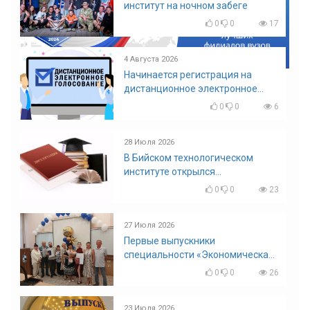
институт на ночном забеге
0
0
17
4 Августа 2026
Начинается регистрация на
дистанционное электронное
голосование на выборы!
0
0
6
Приглашаем на регистрацию
28 Июля 2026
В Бийском технологическом
институте открылся
диссертационный совет!
0
0
23
27 Июля 2026
Первые выпускники
специальности «Экономическая
безопасность»
0
0
26
23 Июля 2026