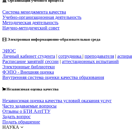
Организация учебного процесса
Система менеджмента качества
Учебно-организационная деятельность
Методическая деятельность
Научно-методический совет
Электронная информационно-образовательная среда
ЭИОС
Личный кабинет студента
|
сотрудника
|
преподавателя
|
аспира
Расписание занятий| сессии
|
аттестационных испытаний
Электронные библиотеки
ФЭПО - Внешняя оценка
Внутренняя система оценки качества образования
Независимая оценка качества
Независимая оценка качества условий оказания услуг
Часто задаваемые вопросы
Отзывы о БТИ АлтГТУ
Задать вопрос
Подать обращение
НАУКА