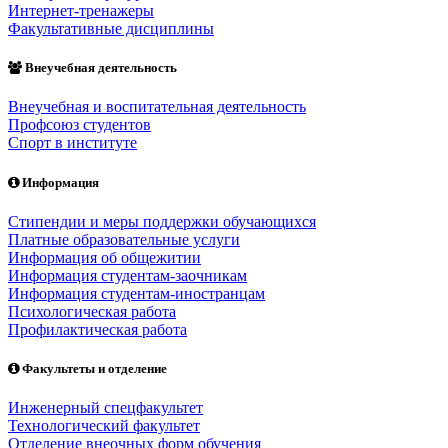
Интернет-тренажеры
Факультативные дисциплины
Внеучебная деятельность
Внеучебная и воспитательная деятельность
Профсоюз студентов
Спорт в институте
Информация
Стипендии и меры поддержки обучающихся
Платные образовательные услуги
Информация об общежитии
Информация студентам-заочникам
Информация студентам-иностранцам
Психологическая работа
Профилактическая работа
Факультеты и отделение
Инженерный спецфакультет
Технологический факультет
Отделение внеочных форм обучения