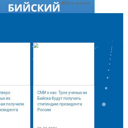
Все новости
тверо
СМИ о нас: Трое ученых из
ых из
Бийска будут получать
рая получили
стипендию президента
резидента
России