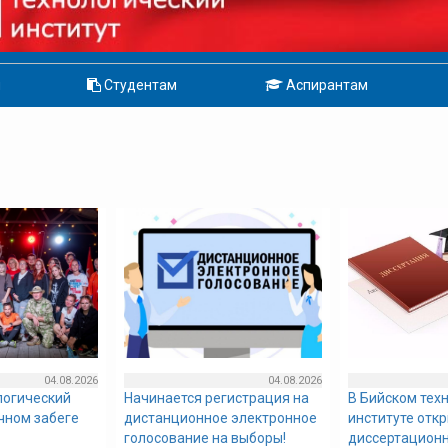
м
Студентам
Аспирантам
04.08.2026
04.08.2026
логический
Начинается регистрация на
В Бийском тех
очном забеге
дистанционное электронное
институте отк
голосование на выборы!
диссертационн