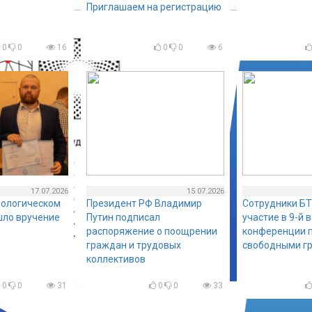
Приглашаем на регистрацию
0
0
16
0
0
6
17.07.2026
15.07.2026
нологическом
Президент РФ Владимир
Сотрудники БТ
шло вручение
Путин подписал
участие в 9-й 
распоряжение о поощрении
конференции п
граждан и трудовых
свободными г
коллективов
0
0
31
0
0
33