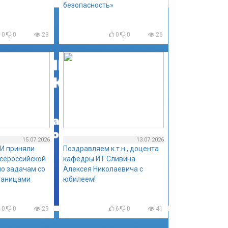
безопасность»
0
0
23
0
0
26
15.07.2026
13.07.2026
И приняли
Поздравляем к.т.н., доцента
всероссийской
кафедры ИТ Сливина
о задачам со
Алексея Николаевича с
раницами
юбилеем!
0
0
29
6
0
41