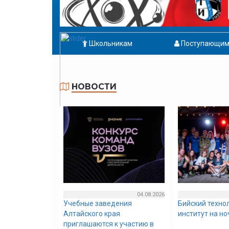
Школьникам
Поступающи
НОВОСТИ
04.08.2026
Учебные заведения
Бийский техно
Алтайского края
институт на н
приглашаются к участию в