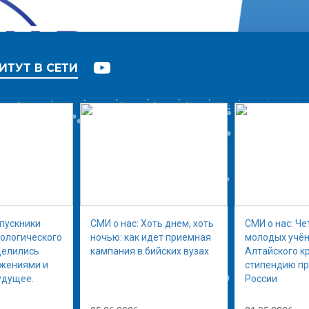
ИТУТ В СЕТИ
ыпускники
СМИ о нас: Хоть днем, хоть
СМИ о нас: Че
нологического
ночью: как идет приемная
молодых учён
делились
кампания в бийских вузах
Алтайского к
ижениями и
стипендию п
удущее.
России