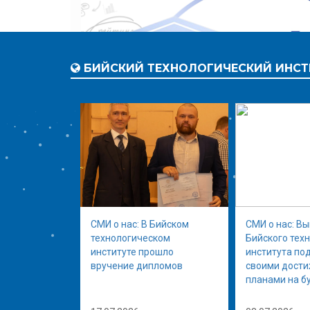
БИЙСКИЙ ТЕХНОЛОГИЧЕСКИЙ ИНСТ
СМИ о нас: В Бийском
СМИ о нас: В
технологическом
Бийского тех
институте прошло
института по
вручение дипломов
своими дост
планами на б