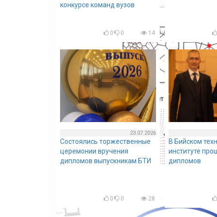
конкурсе команд вузов
0
0
14
23.07.2026
Состоялись торжественные
В Бийском тех
церемонии вручения
институте про
дипломов выпускникам БТИ
дипломов
0
0
28