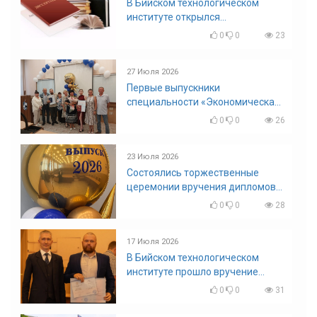
В Бийском технологическом
институте открылся
диссертационный совет!
0
0
23
27 Июля 2026
Первые выпускники
специальности «Экономическая
безопасность»
0
0
26
23 Июля 2026
Состоялись торжественные
церемонии вручения дипломов
выпускникам БТИ
0
0
28
17 Июля 2026
В Бийском технологическом
институте прошло вручение
дипломов
0
0
31