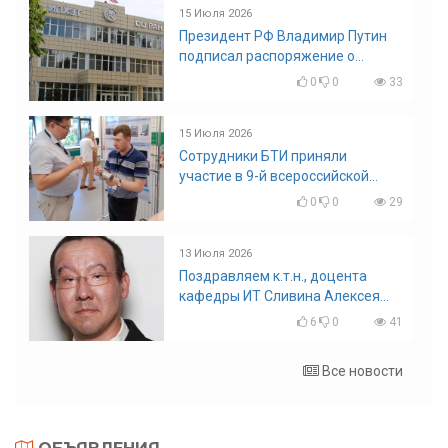
15 Июля 2026
Президент РФ Владимир Путин
подписал распоряжение о
поощрении граждан и трудовых
0
0
33
коллективов
15 Июля 2026
Сотрудники БТИ приняли
участие в 9-й всероссийской
конференции по задачам со
0
0
29
свободными границами
13 Июля 2026
Поздравляем к.т.н., доцента
кафедры ИТ Сливина Алексея
Николаевича с юбилеем!
6
0
41
Все новости