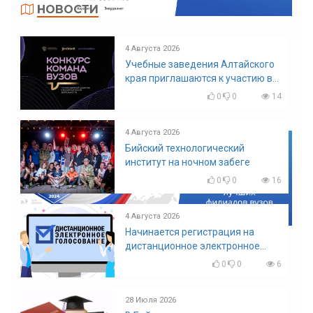
НОВОСТИ
4 Августа 2026
Учебные заведения Алтайского
края приглашаются к участию в
конкурсе команд вузов
0
0
14
4 Августа 2026
Бийский технологический
институт на ночном забеге
0
0
16
4 Августа 2026
Начинается регистрация на
дистанционное электронное
голосование на выборы!
0
0
6
Приглашаем на регистрацию
28 Июля 2026