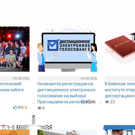
04.08.2026
04.08.2026
логический
Начинается регистрация на
В Бийском тех
очном забеге
дистанционное электронное
институте отк
голосование на выборы!
диссертационн
0
0
Приглашаем на регистрацию
23
0
0
6