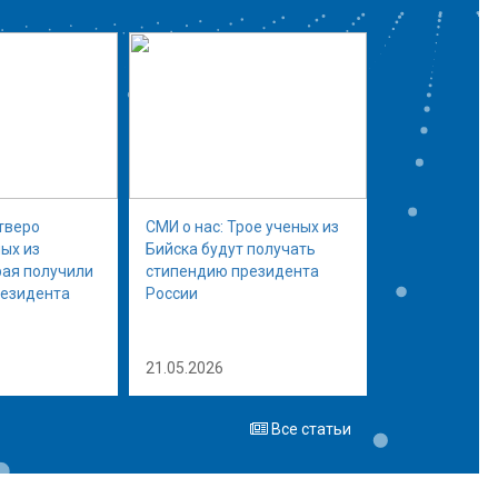
тверо
СМИ о нас: Трое ученых из
ых из
Бийска будут получать
рая получили
стипендию президента
резидента
России
21.05.2026
Все статьи