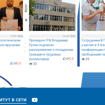
17.07.2026
15.07.2026
нологическом
Президент РФ Владимир
Сотрудники БТ
шло вручение
Путин подписал
участие в 9-й 
распоряжение о поощрении
конференции п
граждан и трудовых
свободными г
0
0
коллективов
29
0
0
33
ИТУТ В СЕТИ