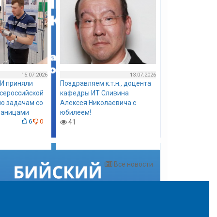
15.07.2026
13.07.2026
И приняли
Поздравляем к.т.н., доцента
всероссийской
кафедры ИТ Сливина
о задачам со
Алексея Николаевича с
раницами
юбилеем!
6
0
41
Все новости