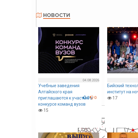
НОВОСТИ
04.08.2026
Учебные заведения
Бийский техно
Алтайского края
институт на н
0
0
приглашаются к участию в
17
конкурсе команд вузов
0
0
15