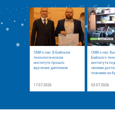
СМИ о нас: В Бийском
СМИ о нас: В
технологическом
Бийского тех
институте прошло
института по
вручение дипломов
своими дост
планами на б
17.07.2026
03.07.2026