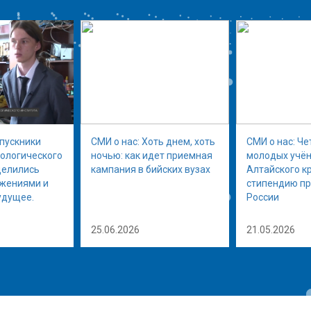
ыпускники
СМИ о нас: Хоть днем, хоть
СМИ о нас: Че
нологического
ночью: как идет приемная
молодых учён
делились
кампания в бийских вузах
Алтайского к
ижениями и
стипендию п
удущее.
России
25.06.2026
21.05.2026