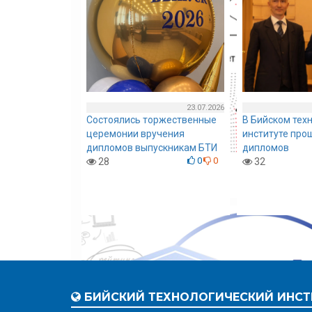
23.07.2026
Состоялись торжественные
В Бийском тех
церемонии вручения
институте про
дипломов выпускникам БТИ
дипломов
0
0
0
0
28
32
БИЙСКИЙ ТЕХНОЛОГИЧЕСКИЙ ИНСТ