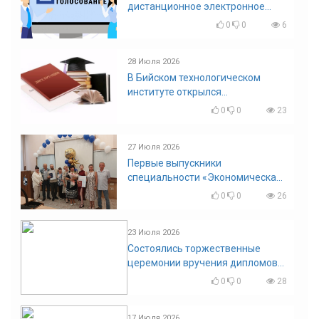
дистанционное электронное
голосование на выборы!
0
0
6
Приглашаем на регистрацию
28 Июля 2026
В Бийском технологическом
институте открылся
диссертационный совет!
0
0
23
27 Июля 2026
Первые выпускники
специальности «Экономическая
безопасность»
0
0
26
23 Июля 2026
Состоялись торжественные
церемонии вручения дипломов
выпускникам БТИ
0
0
28
17 Июля 2026