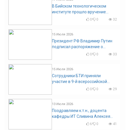
В Бийском технологическом
институте прошло вручение
дипломов
0
0
32
15 Июля 2026
Президент РФ Владимир Путин
подписал распоряжение о
поощрении граждан и трудовых
0
0
33
коллективов
15 Июля 2026
Сотрудники БТИ приняли
участие в 9-й всероссийской
конференции по задачам со
0
0
29
свободными границами
13 Июля 2026
Поздравляем к.т.н., доцента
кафедры ИТ Сливина Алексея
Николаевича с юбилеем!
6
0
41