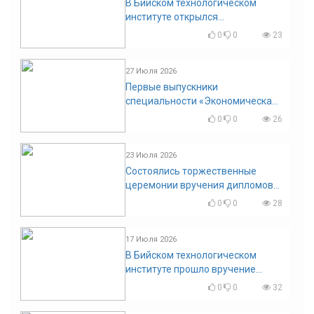
В Бийском технологическом
институте открылся
диссертационный совет!
0
0
23
27 Июля 2026
Первые выпускники
специальности «Экономическая
безопасность»
0
0
26
23 Июля 2026
Состоялись торжественные
церемонии вручения дипломов
выпускникам БТИ
0
0
28
17 Июля 2026
В Бийском технологическом
институте прошло вручение
дипломов
0
0
32