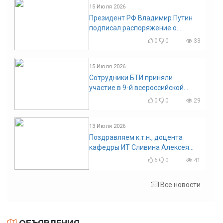
15 Июля 2026
Президент РФ Владимир Путин
подписал распоряжение о
поощрении граждан и трудовых
0
0
33
коллективов
15 Июля 2026
Сотрудники БТИ приняли
участие в 9-й всероссийской
конференции по задачам со
0
0
29
свободными границами
13 Июля 2026
Поздравляем к.т.н., доцента
кафедры ИТ Сливина Алексея
Николаевича с юбилеем!
6
0
41
Все новости