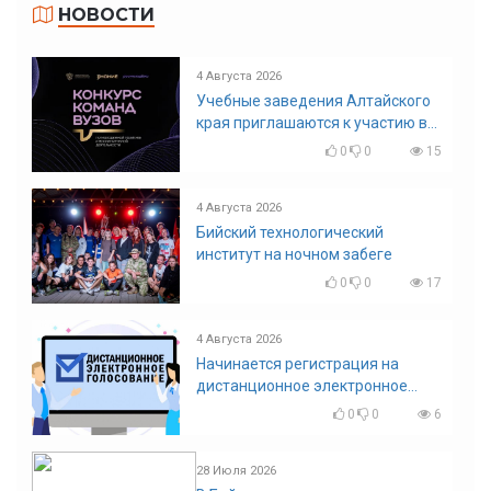
НОВОСТИ
4 Августа 2026
Учебные заведения Алтайского
края приглашаются к участию в
конкурсе команд вузов
0
0
15
4 Августа 2026
Бийский технологический
институт на ночном забеге
0
0
17
4 Августа 2026
Начинается регистрация на
дистанционное электронное
голосование на выборы!
0
0
6
Приглашаем на регистрацию
28 Июля 2026