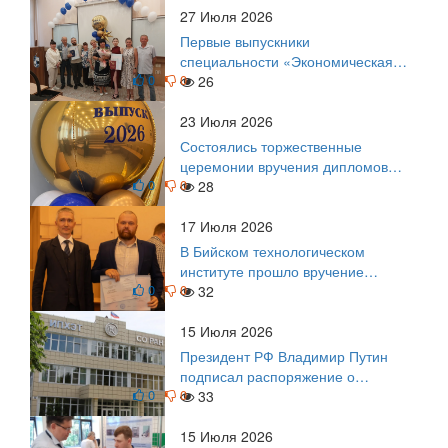
27 Июля 2026
Первые выпускники
специальности «Экономическая
0
0
безопасность»
26
23 Июля 2026
Состоялись торжественные
церемонии вручения дипломов
0
0
выпускникам БТИ
28
17 Июля 2026
В Бийском технологическом
институте прошло вручение
0
0
дипломов
32
15 Июля 2026
Президент РФ Владимир Путин
подписал распоряжение о
0
0
поощрении граждан и трудовых
33
коллективов
15 Июля 2026