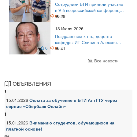
Сотрудники БТИ приняли участие
в 9-й всероссийской конференции
0
0
по задачам со свободными
29
границами
13 Июля 2026
Поздравляем к.т.н., доцента
кафедры ИТ Сливина Алексея
6
0
Николаевича с юбилеем!
41
Все новости
ОБЪЯВЛЕНИЯ
15.01.2026
Оплата за обучение в БТИ АлтГТУ через
сервис «Сбербанк Онлайн»
15.01.2026
Вниманию студентов, обучающихся на
платной основе!