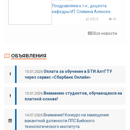
Поздравляем к.т.н., доцента
кафедры ИТ Сливина Алексея
Николаевича с юбилеем!
6
0
41
Все новости
ОБЪЯВЛЕНИЯ
Оплата за обучение в БТИ АлтГТУ
15.01.2026
через сервис «Сбербанк Онлайн»
Вниманию студентов, обучающихся на
15.01.2026
платной основе!
Внимание! Конкурс на замещение
14.07.2026
вакантной должности ППС Бийского
технологического института