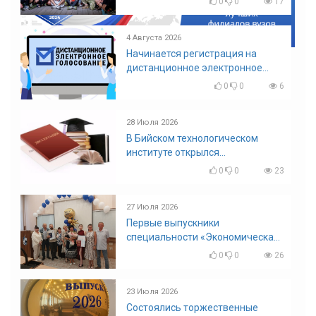
0
0
17
4 Августа 2026
Начинается регистрация на
дистанционное электронное
голосование на выборы!
0
0
6
Приглашаем на регистрацию
28 Июля 2026
В Бийском технологическом
институте открылся
диссертационный совет!
0
0
23
27 Июля 2026
Первые выпускники
специальности «Экономическая
безопасность»
0
0
26
23 Июля 2026
Состоялись торжественные