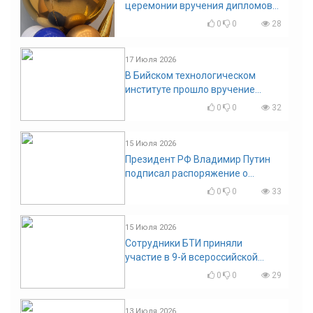
церемонии вручения дипломов
выпускникам БТИ
0
0
28
17 Июля 2026
В Бийском технологическом
институте прошло вручение
дипломов
0
0
32
15 Июля 2026
Президент РФ Владимир Путин
подписал распоряжение о
поощрении граждан и трудовых
0
0
33
коллективов
15 Июля 2026
Сотрудники БТИ приняли
участие в 9-й всероссийской
конференции по задачам со
0
0
29
свободными границами
13 Июля 2026