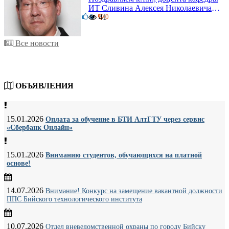
ИТ Сливина Алексея Николаевича с
6
юбилеем!
41
0
Все новости
ОБЪЯВЛЕНИЯ
15.01.2026
Оплата за обучение в БТИ АлтГТУ через сервис
«Сбербанк Онлайн»
15.01.2026
Вниманию студентов, обучающихся на платной
основе!
14.07.2026
Внимание! Конкурс на замещение вакантной должности
ППС Бийского технологического института
10.07.2026
Отдел вневедомственной охраны по городу Бийску