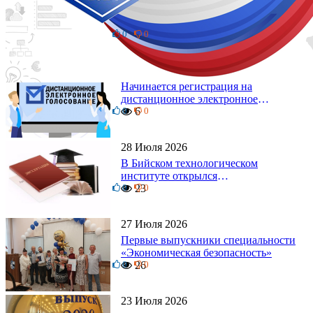
Бийский технологический институт
на ночном забеге
0
16
0
4 Августа 2026
Начинается регистрация на
дистанционное электронное
0
голосование на выборы!
6
0
Приглашаем на регистрацию
28 Июля 2026
В Бийском технологическом
институте открылся
0
диссертационный совет!
23
0
27 Июля 2026
Первые выпускники специальности
«Экономическая безопасность»
0
26
0
23 Июля 2026