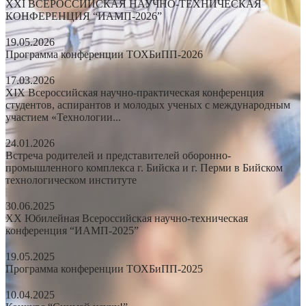
XXI ВСЕРОССИЙСКАЯ НАУЧНО-ТЕХНИЧЕСКАЯ
КОНФЕРЕНЦИЯ “ИАМП-2026”
19.05.2026
Программа конференции ТОХБиПП-2026
17.03.2026
XIX Всероссийская научно-практическая конференция
студентов, аспирантов и молодых ученых с международным
участием «Технологии...
24.01.2026
Встреча родителей и представителей оборонно-
промышленного комплекса г. Бийска и г. Перми в Бийском
технологическом институте
30.06.2025
XX Юбилейная Всероссийская научно-техническая
конференция “ИАМП-2025”
19.05.2025
Программа конференции ТОХБиПП-2025
10.04.2025