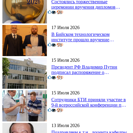
Состоялись торжественные
церемонии вручения дипломов
0
выпускникам БТИ
28
0
17 Июля 2026
В Бийском технологическом
институте прошло вручение
0
дипломов
31
0
15 Июля 2026
Президент РФ Владимир Путин
подписал распоряжение о
0
поощрении граждан и трудовых
33
0
коллективов
15 Июля 2026
Сотрудники БТИ приняли участие в
9-й всероссийской конференции по
0
задачам со свободными границами
29
0
13 Июля 2026
Поздравляем к.т.н., доцента кафедры