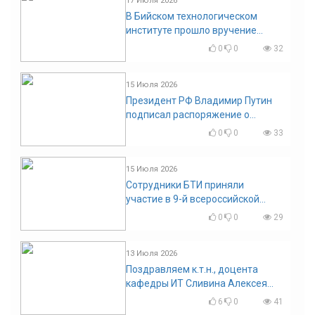
17 Июля 2026
В Бийском технологическом
институте прошло вручение
дипломов
0
0
32
15 Июля 2026
Президент РФ Владимир Путин
подписал распоряжение о
поощрении граждан и трудовых
0
0
33
коллективов
15 Июля 2026
Сотрудники БТИ приняли
участие в 9-й всероссийской
конференции по задачам со
0
0
29
свободными границами
13 Июля 2026
Поздравляем к.т.н., доцента
кафедры ИТ Сливина Алексея
Николаевича с юбилеем!
6
0
41