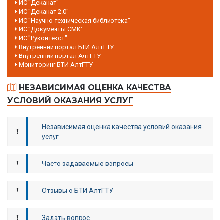
ИС "Деканат"
ИС "Деканат 2.0"
ИС "Научно-техническая библиотека"
ИС "Документы СМК"
ИС "Руконтекст"
Внутренний портал БТИ АлтГТУ
Внутренний портал АлтГТУ
Мониторинг БТИ АлтГТУ
НЕЗАВИСИМАЯ ОЦЕНКА КАЧЕСТВА
УСЛОВИЙ ОКАЗАНИЯ УСЛУГ
Независимая оценка качества условий оказания
услуг
Часто задаваемые вопросы
Отзывы о БТИ АлтГТУ
Задать вопрос