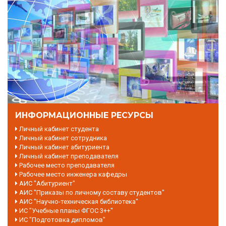
ИНФОРМАЦИОННЫЕ РЕСУРСЫ
Личный кабинет студента
Личный кабинет сотрудника
Личный кабинет абитуриента
Личный кабинет преподавателя
Рабочее место преподавателя
Рабочее место инженера кафедры
АИС "Абитуриент"
АИС "Приказы по личному составу студентов"
АИС "Научно-техническая библиотека"
ИС "Учебные планы ФГОС 3++"
ИС "Подготовка дипломов"