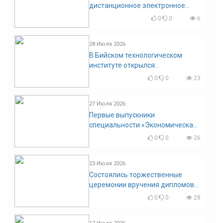
дистанционное электронное
голосование на выборы!
0
0
6
Приглашаем на регистрацию
28 Июля 2026
В Бийском технологическом
институте открылся
диссертационный совет!
0
0
23
27 Июля 2026
Первые выпускники
специальности «Экономическая
безопасность»
0
0
26
23 Июля 2026
Состоялись торжественные
церемонии вручения дипломов
выпускникам БТИ
0
0
28