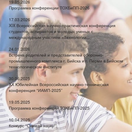
19.05.2026
Программа конференции ТОХБиПП-2026
17.03.2026
XIX Всероссийская научно-практическая конференция
студентов, аспирантов и молодых ученых с
международным участием «Технологии...
24.01.2026
Встреча родителей и представителей оборонно-
промышленного комплекса г. Бийска и г. Перми в Бийском
технологическом институте
30.06.2025
XX Юбилейная Всероссийская научно-техническая
конференция “ИАМП-2025”
19.05.2025
Программа конференции ТОХБиПП-2025
10.04.2025
Конкурс “Снимай науку!”