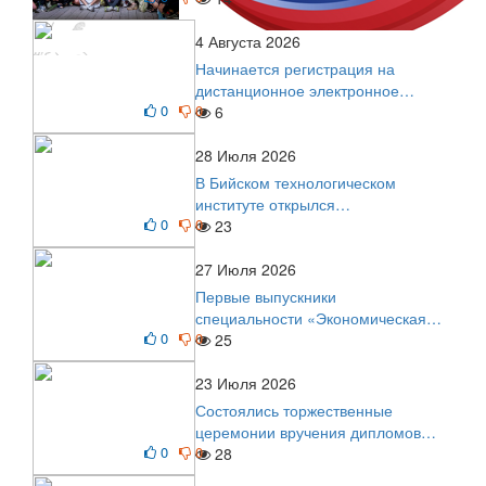
4 Августа 2026
Начинается регистрация на
дистанционное электронное
0
0
голосование на выборы!
6
Приглашаем на регистрацию
28 Июля 2026
В Бийском технологическом
институте открылся
0
0
диссертационный совет!
23
27 Июля 2026
Первые выпускники
специальности «Экономическая
0
0
безопасность»
25
23 Июля 2026
Состоялись торжественные
церемонии вручения дипломов
0
0
выпускникам БТИ
28