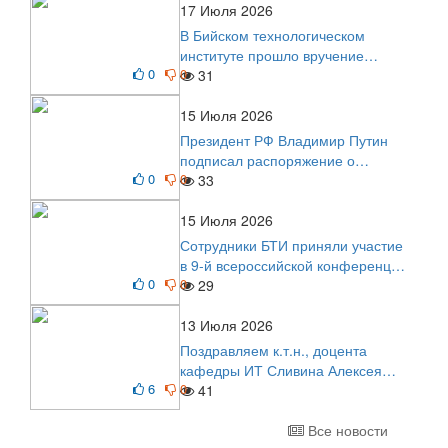
17 Июля 2026
В Бийском технологическом
институте прошло вручение
0
0
дипломов
31
15 Июля 2026
Президент РФ Владимир Путин
подписал распоряжение о
0
0
поощрении граждан и трудовых
33
коллективов
15 Июля 2026
Сотрудники БТИ приняли участие
в 9-й всероссийской конференции
0
0
по задачам со свободными
29
границами
13 Июля 2026
Поздравляем к.т.н., доцента
кафедры ИТ Сливина Алексея
6
0
Николаевича с юбилеем!
41
Все новости