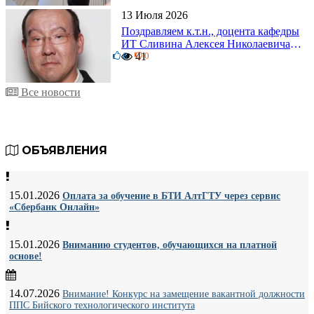
13 Июля 2026
Поздравляем к.т.н., доцента кафедры
ИТ Сливина Алексея Николаевича с
6
юбилеем!
41
0
Все новости
ОБЪЯВЛЕНИЯ
15.01.2026
Оплата за обучение в БТИ АлтГТУ через сервис
«Сбербанк Онлайн»
15.01.2026
Вниманию студентов, обучающихся на платной
основе!
14.07.2026
Внимание! Конкурс на замещение вакантной должности
ППС Бийского технологического института