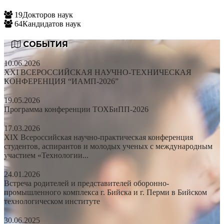
19
Докторов наук
64
Кандидатов наук
СОБЫТИЯ
10.06.2026
XXI ВСЕРОССИЙСКАЯ НАУЧНО-ТЕХНИЧЕСКАЯ
КОНФЕРЕНЦИЯ “ИАМП-2026”
19.05.2026
Программа конференции ТОХБиПП-2026
17.03.2026
XIX Всероссийская научно-практическая конференция
студентов, аспирантов и молодых ученых с международным
участием «Технологии...
24.01.2026
Встреча родителей и представителей оборонно-
промышленного комплекса г. Бийска и г. Перми в Бийском
технологическом институте
30.06.2025