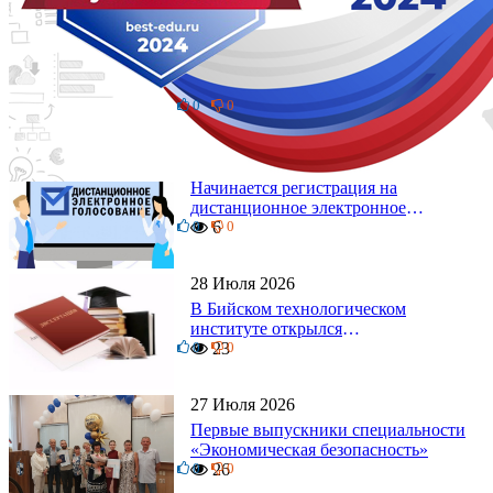
4 Августа 2026
Бийский технологический институт
на ночном забеге
0
17
0
4 Августа 2026
Начинается регистрация на
дистанционное электронное
0
голосование на выборы!
6
0
Приглашаем на регистрацию
28 Июля 2026
В Бийском технологическом
институте открылся
0
диссертационный совет!
23
0
27 Июля 2026
Первые выпускники специальности
«Экономическая безопасность»
0
26
0