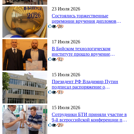
23 Июля 2026
Состоялись торжественные
церемонии вручения дипломов
0
выпускникам БТИ
28
0
17 Июля 2026
В Бийском технологическом
институте прошло вручение
0
дипломов
32
0
15 Июля 2026
Президент РФ Владимир Путин
подписал распоряжение о
0
поощрении граждан и трудовых
33
0
коллективов
15 Июля 2026
Сотрудники БТИ приняли участие в
9-й всероссийской конференции по
0
задачам со свободными границами
29
0