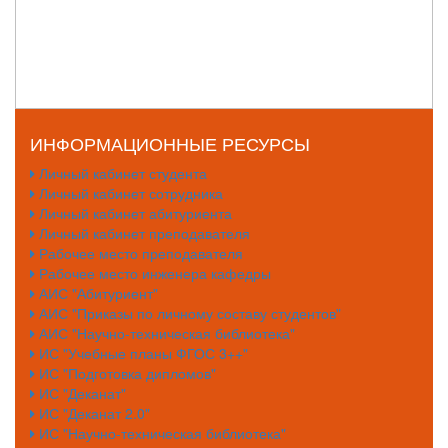
ИНФОРМАЦИОННЫЕ РЕСУРСЫ
Личный кабинет студента
Личный кабинет сотрудника
Личный кабинет абитуриента
Личный кабинет преподавателя
Рабочее место преподавателя
Рабочее место инженера кафедры
АИС "Абитуриент"
АИС "Приказы по личному составу студентов"
АИС "Научно-техническая библиотека"
ИС "Учебные планы ФГОС 3++"
ИС "Подготовка дипломов"
ИС "Деканат"
ИС "Деканат 2.0"
ИС "Научно-техническая библиотека"