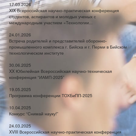
17.03.2026
XIX Всероссийская научно-практическая конференция
студентов, аспирантов и молодых ученых с
международным участием «Технологии...
24.01.2026
Встреча родителей и представителей оборонно-
промышленного комплекса г. Бийска и г. Перми в Бийском
технологическом институте
30.06.2025
XX Юбилейная Всероссийская научно-техническая
конференция “ИАМП-2025”
19.05.2025
Программа конференции ТОХБиПП-2025
10.04.2025
Конкурс “Снимай науку!”
24.03.2025
XVIII Всероссийская научно-практическая конференция