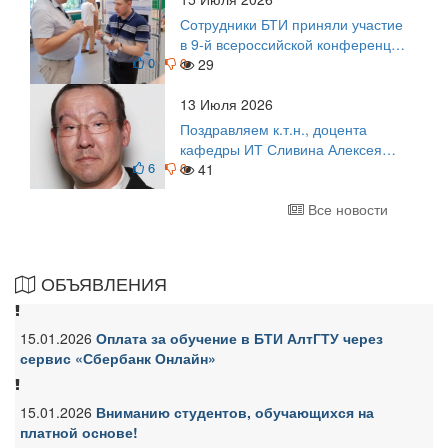
Сотрудники БТИ приняли участие
в 9-й всероссийской конференции
0
0
по задачам со свободными
29
границами
13 Июля 2026
Поздравляем к.т.н., доцента
кафедры ИТ Сливина Алексея
6
0
Николаевича с юбилеем!
41
Все новости
ОБЪЯВЛЕНИЯ
15.01.2026
Оплата за обучение в БТИ АлтГТУ через
сервис «Сбербанк Онлайн»
15.01.2026
Вниманию студентов, обучающихся на
платной основе!