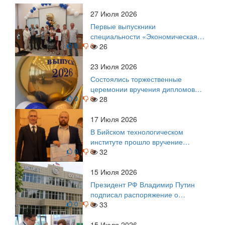
27 Июля 2026
Первые выпускники
специальности «Экономическая
0
0
безопасность»
26
23 Июля 2026
Состоялись торжественные
церемонии вручения дипломов
0
0
выпускникам БТИ
28
17 Июля 2026
В Бийском технологическом
институте прошло вручение
0
0
дипломов
32
15 Июля 2026
Президент РФ Владимир Путин
подписал распоряжение о
0
0
поощрении граждан и трудовых
33
коллективов
15 Июля 2026