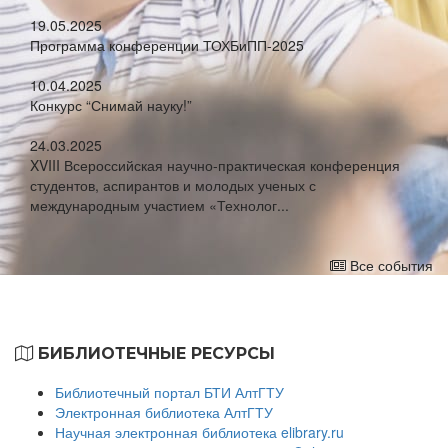
19.05.2025
Программа конференции ТОХБиПП-2025
10.04.2025
Конкурс “Снимай науку!”
24.03.2025
XVIII Всероссийская научно-практическая конференция
студентов, аспирантов и молодых ученых с
международным участием «Технолог...
Все события
БИБЛИОТЕЧНЫЕ РЕСУРСЫ
Библиотечный портал БТИ АлтГТУ
Электронная библиотека АлтГТУ
Научная электронная библиотека elibrary.ru