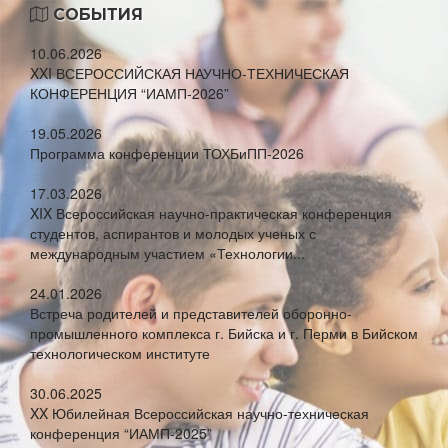
СОБЫТИЯ
10.06.2026
XXI ВСЕРОССИЙСКАЯ НАУЧНО-ТЕХНИЧЕСКАЯ
КОНФЕРЕНЦИЯ “ИАМП-2026”
19.05.2026
Программа конференции ТОХБиПП-2026
17.03.2026
XIX Всероссийская научно-практическая конференция
студентов, аспирантов и молодых ученых с
международным участием «Технологии...
24.01.2026
Встреча родителей и представителей оборонно-
промышленного комплекса г. Бийска и г. Перми в Бийском
технологическом институте
30.06.2025
XX Юбилейная Всероссийская научно-техническая
конференция “ИАМП-2025”