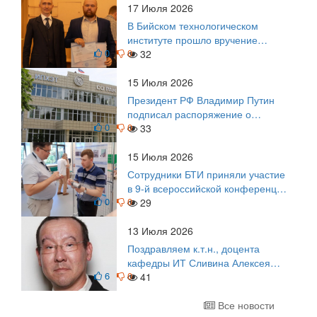
17 Июля 2026
В Бийском технологическом
институте прошло вручение
0
0
дипломов
32
15 Июля 2026
Президент РФ Владимир Путин
подписал распоряжение о
0
0
поощрении граждан и трудовых
33
коллективов
15 Июля 2026
Сотрудники БТИ приняли участие
в 9-й всероссийской конференции
0
0
по задачам со свободными
29
границами
13 Июля 2026
Поздравляем к.т.н., доцента
кафедры ИТ Сливина Алексея
6
0
Николаевича с юбилеем!
41
Все новости