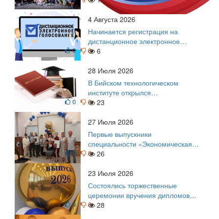
4 Августа 2026
Начинается регистрация на
дистанционное электронное
0
0
голосование на выборы!
6
Приглашаем на регистрацию
28 Июля 2026
В Бийском технологическом
институте открылся
0
0
диссертационный совет!
23
27 Июля 2026
Первые выпускники
специальности «Экономическая
0
0
безопасность»
26
23 Июля 2026
Состоялись торжественные
церемонии вручения дипломов
0
0
выпускникам БТИ
28