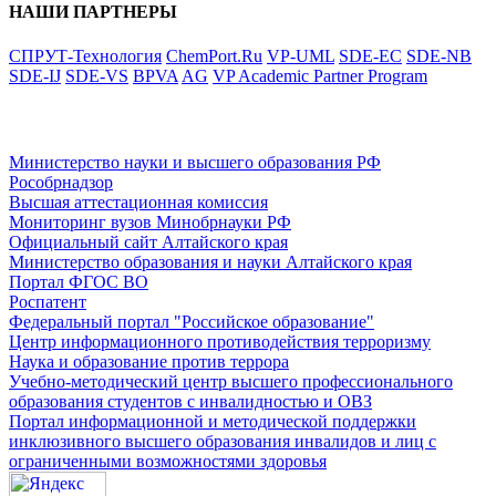
НАШИ ПАРТНЕРЫ
СПРУТ-Технология
ChemPort.Ru
VP-UML
SDE-EC
SDE-NB
SDE-IJ
SDE-VS
BPVA
AG
VP Academic Partner Program
ФЕДЕРАЛЬНЫЕ ПОРТАЛЫ
Министерство науки и высшего образования РФ
Рособрнадзор
Высшая аттестационная комиссия
Мониторинг вузов Минобрнауки РФ
Официальный сайт Алтайского края
Министерство образования и науки Алтайского края
Портал ФГОС ВО
Роспатент
Федеральный портал "Российское образование"
Центр информационного противодействия терроризму
Наука и образование против террора
Учебно-методический центр высшего профессионального
образования студентов с инвалидностью и ОВЗ
Портал информационной и методической поддержки
инклюзивного высшего образования инвалидов и лиц с
ограниченными возможностями здоровья