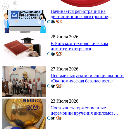
4 Августа 2026
Начинается регистрация на
дистанционное электронное
0
голосование на выборы!
6
0
Приглашаем на регистрацию
28 Июля 2026
В Бийском технологическом
институте открылся
0
диссертационный совет!
23
0
27 Июля 2026
Первые выпускники специальности
«Экономическая безопасность»
0
26
0
23 Июля 2026
Состоялись торжественные
церемонии вручения дипломов
0
выпускникам БТИ
28
0