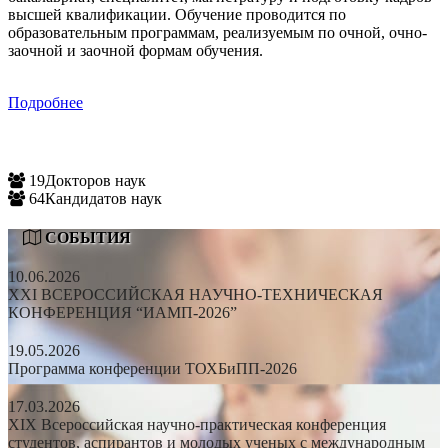
высшей квалификации. Обучение проводится по
образовательным программам, реализуемым по очной, очно-
заочной и заочной формам обучения.
Подробнее
19
Докторов наук
64
Кандидатов наук
СОБЫТИЯ
10.06.2026
XXI ВСЕРОССИЙСКАЯ НАУЧНО-ТЕХНИЧЕСКАЯ
КОНФЕРЕНЦИЯ “ИАМП-2026”
19.05.2026
Программа конференции ТОХБиПП-2026
17.03.2026
XIX Всероссийская научно-практическая конференция
студентов, аспирантов и молодых ученых с международным