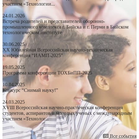
участием «Технологии...
24.01.2026
Встреча родителей и представителей оборонно-
промышленного комплекса г. Бийска и г. Перми в Бийском
технологическом институте
30.06.2025
XX Юбилейная Всероссийская научно-техническая
конференция “ИАМП-2025”
19.05.2025
Программа конференции ТОХБиПП-2025
10.04.2025
Конкурс “Снимай науку!”
24.03.2025
XVIII Всероссийская научно-практическая конференция
студентов, аспирантов и молодых ученых с международным
участием «Технолог...
Все события