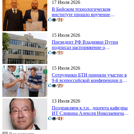
17 Июля 2026
В Бийском технологическом
институте прошло вручение
0
дипломов
31
0
15 Июля 2026
Президент РФ Владимир Путин
подписал распоряжение о
0
поощрении граждан и трудовых
33
0
коллективов
15 Июля 2026
Сотрудники БТИ приняли участие в
9-й всероссийской конференции по
0
задачам со свободными границами
29
0
13 Июля 2026
Поздравляем к.т.н., доцента кафедры
ИТ Сливина Алексея Николаевича с
6
юбилеем!
41
0
Все новости