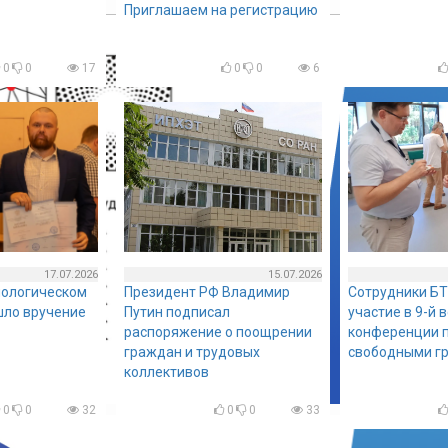
Приглашаем на регистрацию
0
0
17
0
0
6
17.07.2026
15.07.2026
нологическом
Президент РФ Владимир
Сотрудники БТ
шло вручение
Путин подписал
участие в 9-й 
распоряжение о поощрении
конференции п
граждан и трудовых
свободными г
коллективов
0
0
32
0
0
33