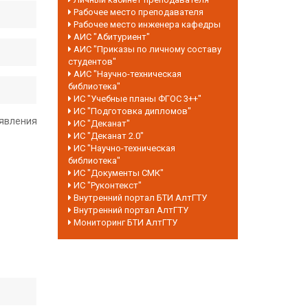
Рабочее место преподавателя
Рабочее место инженера кафедры
АИС "Абитуриент"
АИС "Приказы по личному составу
студентов"
АИС "Научно-техническая
библиотека"
ИС "Учебные планы ФГОС 3++"
ИС "Подготовка дипломов"
явления
ИС "Деканат"
ИС "Деканат 2.0"
ИС "Научно-техническая
библиотека"
ИС "Документы СМК"
ИС "Руконтекст"
Внутренний портал БТИ АлтГТУ
Внутренний портал АлтГТУ
Мониторинг БТИ АлтГТУ