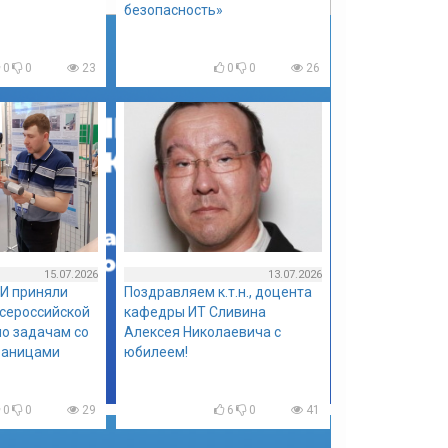
безопасность»
0
0
23
0
0
26
15.07.2026
13.07.2026
И приняли
Поздравляем к.т.н., доцента
всероссийской
кафедры ИТ Сливина
о задачам со
Алексея Николаевича с
раницами
юбилеем!
0
0
29
6
0
41