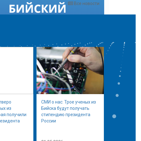
Все новости
тверо
СМИ о нас: Трое ученых из
ых из
Бийска будут получать
рая получили
стипендию президента
резидента
России