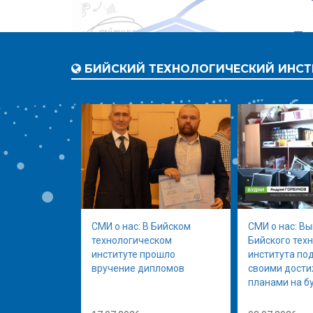
БИЙСКИЙ ТЕХНОЛОГИЧЕСКИЙ ИНСТ
СМИ о нас: В Бийском
СМИ о нас: В
технологическом
Бийского тех
институте прошло
института по
вручение дипломов
своими дост
планами на б