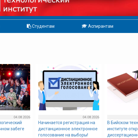
м
Студентам
Аспирантам
04.08.2026
04.08.2026
логический
Начинается регистрация на
В Бийском тех
очном забеге
дистанционное электронное
институте отк
голосование на выборы!
диссертационн