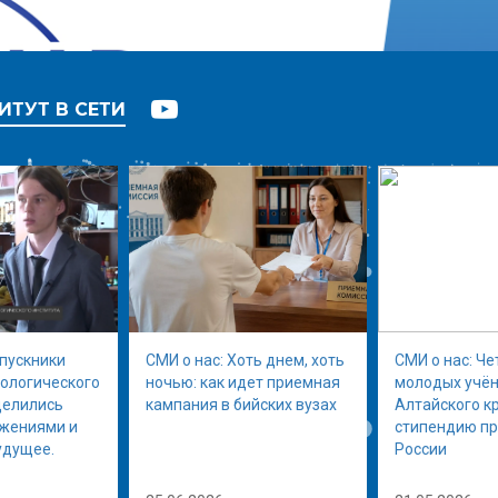
ИТУТ В СЕТИ
ыпускники
СМИ о нас: Хоть днем, хоть
СМИ о нас: Че
нологического
ночью: как идет приемная
молодых учён
делились
кампания в бийских вузах
Алтайского к
ижениями и
стипендию п
удущее.
России