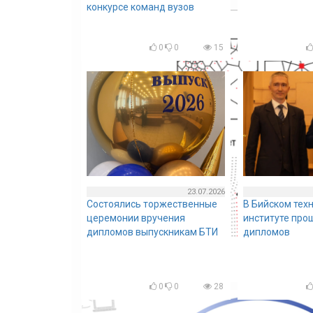
конкурсе команд вузов
0
0
15
23.07.2026
Состоялись торжественные
В Бийском тех
церемонии вручения
институте про
дипломов выпускникам БТИ
дипломов
0
0
28