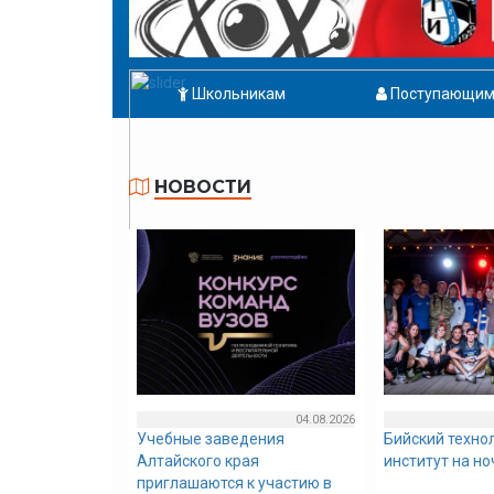
Школьникам
Поступающи
НОВОСТИ
04.08.2026
Учебные заведения
Бийский техно
Алтайского края
институт на н
приглашаются к участию в