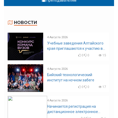
Преподавателям
НОВОСТИ
4 Августа 2026
Учебные заведения Алтайского
края приглашаются к участию в
конкурсе команд вузов
0
0
15
4 Августа 2026
Бийский технологический
институт на ночном забеге
0
0
17
4 Августа 2026
Начинается регистрация на
дистанционное электронное
голосование на выборы!