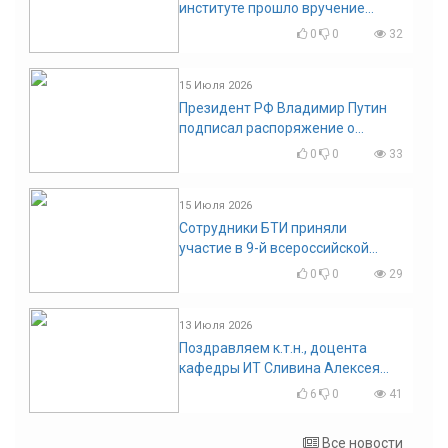
институте прошло вручение
дипломов
0
0
32
15 Июля 2026
Президент РФ Владимир Путин
подписал распоряжение о
поощрении граждан и трудовых
0
0
33
коллективов
15 Июля 2026
Сотрудники БТИ приняли
участие в 9-й всероссийской
конференции по задачам со
0
0
29
свободными границами
13 Июля 2026
Поздравляем к.т.н., доцента
кафедры ИТ Сливина Алексея
Николаевича с юбилеем!
6
0
41
Все новости