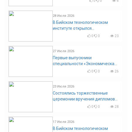
0
0
6
Приглашаем на регистрацию
28 Июля 2026
В Бийском технологическом
институте открылся
диссертационный совет!
0
0
23
27 Июля 2026
Первые выпускники
специальности «Экономическая
безопасность»
0
0
26
23 Июля 2026
Состоялись торжественные
церемонии вручения дипломов
выпускникам БТИ
0
0
28
17 Июля 2026
В Бийском технологическом