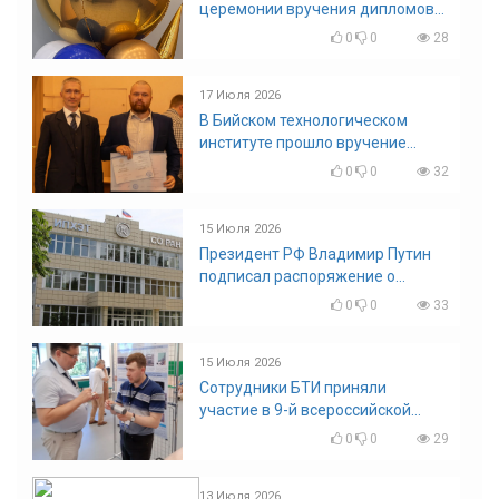
церемонии вручения дипломов
выпускникам БТИ
0
0
28
17 Июля 2026
В Бийском технологическом
институте прошло вручение
дипломов
0
0
32
15 Июля 2026
Президент РФ Владимир Путин
подписал распоряжение о
поощрении граждан и трудовых
0
0
33
коллективов
15 Июля 2026
Сотрудники БТИ приняли
участие в 9-й всероссийской
конференции по задачам со
0
0
29
свободными границами
13 Июля 2026