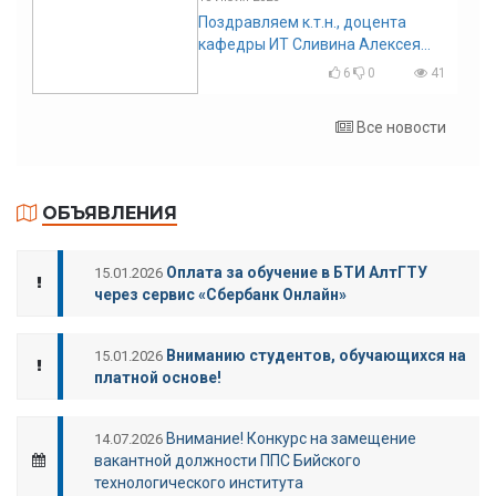
Поздравляем к.т.н., доцента
кафедры ИТ Сливина Алексея
Николаевича с юбилеем!
6
0
41
Все новости
ОБЪЯВЛЕНИЯ
Оплата за обучение в БТИ АлтГТУ
15.01.2026
через сервис «Сбербанк Онлайн»
Вниманию студентов, обучающихся на
15.01.2026
платной основе!
Внимание! Конкурс на замещение
14.07.2026
вакантной должности ППС Бийского
технологического института