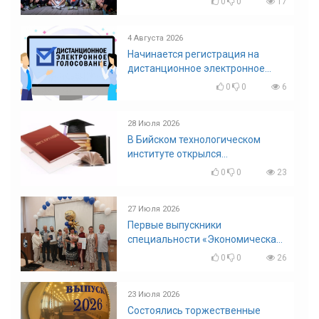
0
0
17
4 Августа 2026
Начинается регистрация на
дистанционное электронное
голосование на выборы!
0
0
6
Приглашаем на регистрацию
28 Июля 2026
В Бийском технологическом
институте открылся
диссертационный совет!
0
0
23
27 Июля 2026
Первые выпускники
специальности «Экономическая
безопасность»
0
0
26
23 Июля 2026
Состоялись торжественные