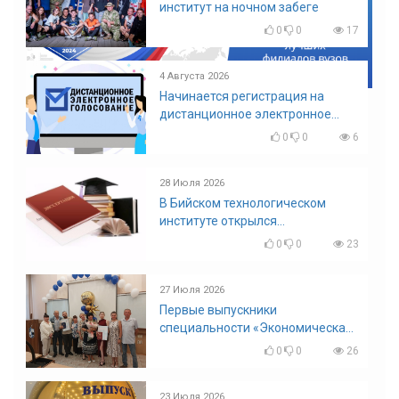
институт на ночном забеге
0
0
17
4 Августа 2026
Начинается регистрация на
дистанционное электронное
голосование на выборы!
0
0
6
Приглашаем на регистрацию
28 Июля 2026
В Бийском технологическом
институте открылся
диссертационный совет!
0
0
23
27 Июля 2026
Первые выпускники
специальности «Экономическая
безопасность»
0
0
26
23 Июля 2026