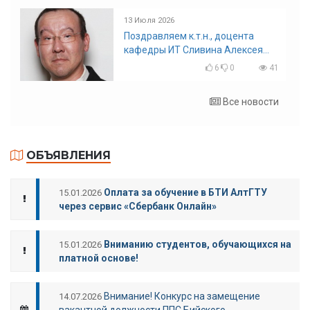
13 Июля 2026
Поздравляем к.т.н., доцента
кафедры ИТ Сливина Алексея
Николаевича с юбилеем!
6
0
41
Все новости
ОБЪЯВЛЕНИЯ
Оплата за обучение в БТИ АлтГТУ
15.01.2026
через сервис «Сбербанк Онлайн»
Вниманию студентов, обучающихся на
15.01.2026
платной основе!
Внимание! Конкурс на замещение
14.07.2026
вакантной должности ППС Бийского