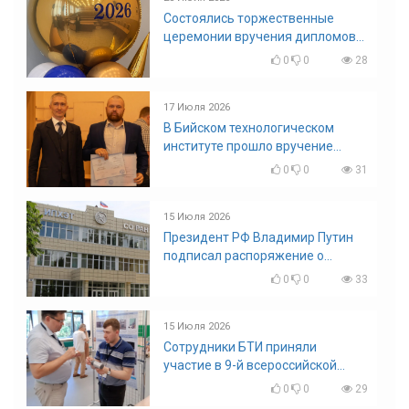
Состоялись торжественные
церемонии вручения дипломов
выпускникам БТИ
0
0
28
17 Июля 2026
В Бийском технологическом
институте прошло вручение
дипломов
0
0
31
15 Июля 2026
Президент РФ Владимир Путин
подписал распоряжение о
поощрении граждан и трудовых
0
0
33
коллективов
15 Июля 2026
Сотрудники БТИ приняли
участие в 9-й всероссийской
конференции по задачам со
0
0
29
свободными границами