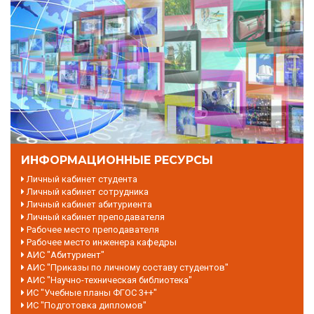
ИНФОРМАЦИОННЫЕ РЕСУРСЫ
Личный кабинет студента
Личный кабинет сотрудника
Личный кабинет абитуриента
Личный кабинет преподавателя
Рабочее место преподавателя
Рабочее место инженера кафедры
АИС "Абитуриент"
АИС "Приказы по личному составу студентов"
АИС "Научно-техническая библиотека"
ИС "Учебные планы ФГОС 3++"
ИС "Подготовка дипломов"