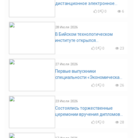
дистанционное электронное
голосование на выборы!
0
0
6
Приглашаем на регистрацию
28 Июля 2026
В Бийском технологическом
институте открылся
диссертационный совет!
0
0
23
27 Июля 2026
Первые выпускники
специальности «Экономическая
безопасность»
0
0
26
23 Июля 2026
Состоялись торжественные
церемонии вручения дипломов
выпускникам БТИ
0
0
28