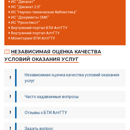
ИС "Деканат"
ИС "Деканат 2.0"
ИС "Научно-техническая библиотека"
ИС "Документы СМК"
ИС "Руконтекст"
Внутренний портал БТИ АлтГТУ
Внутренний портал АлтГТУ
Мониторинг БТИ АлтГТУ
НЕЗАВИСИМАЯ ОЦЕНКА КАЧЕСТВА
УСЛОВИЙ ОКАЗАНИЯ УСЛУГ
Независимая оценка качества условий оказания
услуг
Часто задаваемые вопросы
Отзывы о БТИ АлтГТУ
Задать вопрос