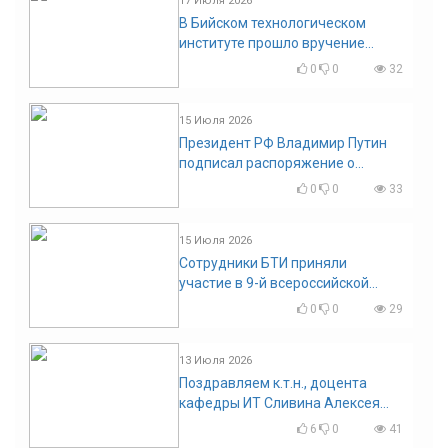
17 Июля 2026
В Бийском технологическом
институте прошло вручение
дипломов
0
0
32
15 Июля 2026
Президент РФ Владимир Путин
подписал распоряжение о
поощрении граждан и трудовых
0
0
33
коллективов
15 Июля 2026
Сотрудники БТИ приняли
участие в 9-й всероссийской
конференции по задачам со
0
0
29
свободными границами
13 Июля 2026
Поздравляем к.т.н., доцента
кафедры ИТ Сливина Алексея
Николаевича с юбилеем!
6
0
41