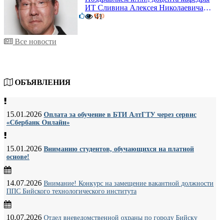
ИТ Сливина Алексея Николаевича с
6
юбилеем!
41
0
Все новости
ОБЪЯВЛЕНИЯ
15.01.2026
Оплата за обучение в БТИ АлтГТУ через сервис
«Сбербанк Онлайн»
15.01.2026
Вниманию студентов, обучающихся на платной
основе!
14.07.2026
Внимание! Конкурс на замещение вакантной должности
ППС Бийского технологического института
10.07.2026
Отдел вневедомственной охраны по городу Бийску