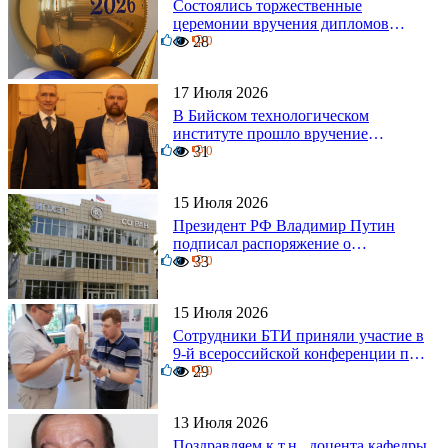
Состоялись торжественные
церемонии вручения дипломов
0
выпускникам БТИ
28
0
17 Июля 2026
В Бийском технологическом
институте прошло вручение
0
дипломов
31
0
15 Июля 2026
Президент РФ Владимир Путин
подписал распоряжение о
0
поощрении граждан и трудовых
33
0
коллективов
15 Июля 2026
Сотрудники БТИ приняли участие в
9-й всероссийской конференции по
0
задачам со свободными границами
29
0
13 Июля 2026
Поздравляем к.т.н., доцента кафедры