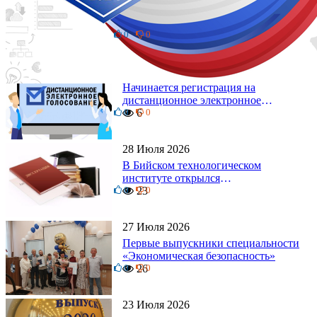
Бийский технологический институт
на ночном забеге
0
15
0
4 Августа 2026
Начинается регистрация на
дистанционное электронное
0
голосование на выборы!
6
0
Приглашаем на регистрацию
28 Июля 2026
В Бийском технологическом
институте открылся
0
диссертационный совет!
23
0
27 Июля 2026
Первые выпускники специальности
«Экономическая безопасность»
0
26
0
23 Июля 2026