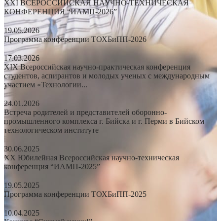
XXI ВСЕРОССИЙСКАЯ НАУЧНО-ТЕХНИЧЕСКАЯ
КОНФЕРЕНЦИЯ “ИАМП-2026”
19.05.2026
Программа конференции ТОХБиПП-2026
17.03.2026
XIX Всероссийская научно-практическая конференция
студентов, аспирантов и молодых ученых с международным
участием «Технологии...
24.01.2026
Встреча родителей и представителей оборонно-
промышленного комплекса г. Бийска и г. Перми в Бийском
технологическом институте
30.06.2025
XX Юбилейная Всероссийская научно-техническая
конференция “ИАМП-2025”
19.05.2025
Программа конференции ТОХБиПП-2025
10.04.2025