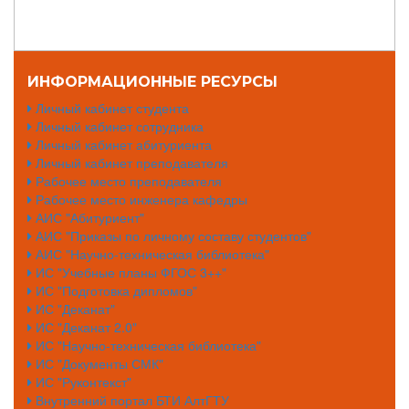
ИНФОРМАЦИОННЫЕ РЕСУРСЫ
Личный кабинет студента
Личный кабинет сотрудника
Личный кабинет абитуриента
Личный кабинет преподавателя
Рабочее место преподавателя
Рабочее место инженера кафедры
АИС "Абитуриент"
АИС "Приказы по личному составу студентов"
АИС "Научно-техническая библиотека"
ИС "Учебные планы ФГОС 3++"
ИС "Подготовка дипломов"
ИС "Деканат"
ИС "Деканат 2.0"
ИС "Научно-техническая библиотека"
ИС "Документы СМК"
ИС "Руконтекст"
Внутренний портал БТИ АлтГТУ