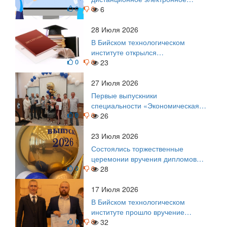
0
0
голосование на выборы!
6
Приглашаем на регистрацию
28 Июля 2026
В Бийском технологическом
институте открылся
0
0
диссертационный совет!
23
27 Июля 2026
Первые выпускники
специальности «Экономическая
0
0
безопасность»
26
23 Июля 2026
Состоялись торжественные
церемонии вручения дипломов
0
0
выпускникам БТИ
28
17 Июля 2026
В Бийском технологическом
институте прошло вручение
0
0
дипломов
32