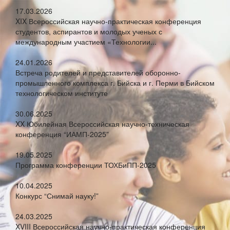
17.03.2026
XIX Всероссийская научно-практическая конференция
студентов, аспирантов и молодых ученых с
международным участием «Технологии...
24.01.2026
Встреча родителей и представителей оборонно-
промышленного комплекса г. Бийска и г. Перми в Бийском
технологическом институте
30.06.2025
XX Юбилейная Всероссийская научно-техническая
конференция “ИАМП-2025”
19.05.2025
Программа конференции ТОХБиПП-2025
10.04.2025
Конкурс “Снимай науку!”
24.03.2025
XVIII Всероссийская научно-практическая конференция