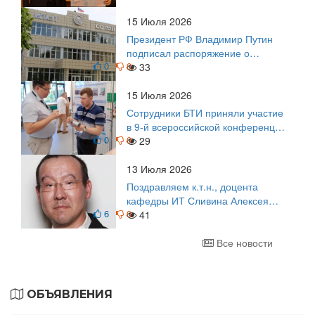
15 Июля 2026
Президент РФ Владимир Путин
подписал распоряжение о
0
0
поощрении граждан и трудовых
33
коллективов
15 Июля 2026
Сотрудники БТИ приняли участие
в 9-й всероссийской конференции
0
0
по задачам со свободными
29
границами
13 Июля 2026
Поздравляем к.т.н., доцента
кафедры ИТ Сливина Алексея
6
0
Николаевича с юбилеем!
41
Все новости
ОБЪЯВЛЕНИЯ