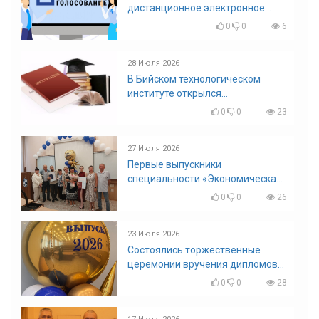
дистанционное электронное
голосование на выборы!
0
0
6
Приглашаем на регистрацию
28 Июля 2026
В Бийском технологическом
институте открылся
диссертационный совет!
0
0
23
27 Июля 2026
Первые выпускники
специальности «Экономическая
безопасность»
0
0
26
23 Июля 2026
Состоялись торжественные
церемонии вручения дипломов
выпускникам БТИ
0
0
28