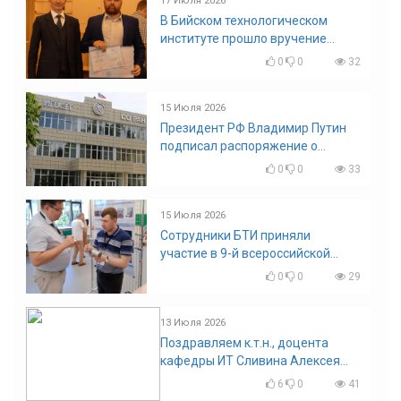
17 Июля 2026
В Бийском технологическом
институте прошло вручение
дипломов
0
0
32
15 Июля 2026
Президент РФ Владимир Путин
подписал распоряжение о
поощрении граждан и трудовых
0
0
33
коллективов
15 Июля 2026
Сотрудники БТИ приняли
участие в 9-й всероссийской
конференции по задачам со
0
0
29
свободными границами
13 Июля 2026
Поздравляем к.т.н., доцента
кафедры ИТ Сливина Алексея
Николаевича с юбилеем!
6
0
41