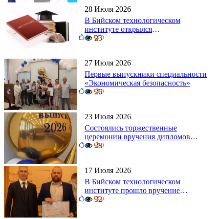
28 Июля 2026
В Бийском технологическом
институте открылся
0
диссертационный совет!
23
0
27 Июля 2026
Первые выпускники специальности
«Экономическая безопасность»
0
26
0
23 Июля 2026
Состоялись торжественные
церемонии вручения дипломов
0
выпускникам БТИ
28
0
17 Июля 2026
В Бийском технологическом
институте прошло вручение
0
дипломов
32
0