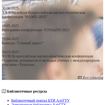
30.06.2025
XX Юбилейная Всероссийская научно-техническая
конференция “ИАМП-2025”
19.05.2025
Программа конференции ТОХБиПП-2025
10.04.2025
Конкурс “Снимай науку!”
24.03.2025
XVIII Всероссийская научно-практическая конференция
студентов, аспирантов и молодых ученых с международным
участием «Технолог...
Все события
Библиотечные ресурсы
Библиотечный портал БТИ АлтГТУ
Электронная библиотека АлтГТУ