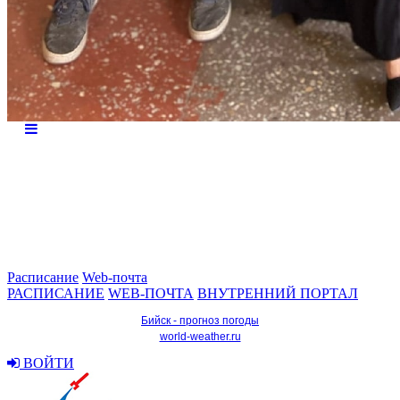
Расписание
Web-почта
РАСПИСАНИЕ
WEB-ПОЧТА
ВНУТРЕННИЙ ПОРТАЛ
Бийск - прогноз погоды
world-weather.ru
ВОЙТИ