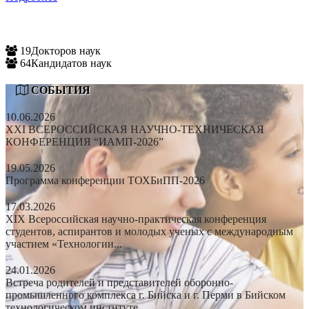
19
Докторов наук
64
Кандидатов наук
СОБЫТИЯ
10.06.2026
XXI ВСЕРОССИЙСКАЯ НАУЧНО-ТЕХНИЧЕСКАЯ
КОНФЕРЕНЦИЯ “ИАМП-2026”
19.05.2026
Программа конференции ТОХБиПП-2026
17.03.2026
XIX Всероссийская научно-практическая конференция
студентов, аспирантов и молодых ученых с международным
участием «Технологии...
24.01.2026
Встреча родителей и представителей оборонно-
промышленного комплекса г. Бийска и г. Перми в Бийском
технологическом институте