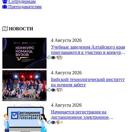
Сотрудникам
Преподавателям
НОВОСТИ
4 Августа 2026
Учебные заведения Алтайского края
приглашаются к участию в конкурсе
0
команд вузов
15
0
4 Августа 2026
Бийский технологический институт
на ночном забеге
0
17
0
4 Августа 2026
Начинается регистрация на
дистанционное электронное
0
голосование на выборы!
6
0
Приглашаем на регистрацию