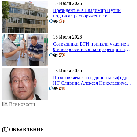
15 Июля 2026
Президент РФ Владимир Путин
подписал распоряжение о
0
поощрении граждан и трудовых
33
0
коллективов
15 Июля 2026
Сотрудники БТИ приняли участие в
9-й всероссийской конференции по
0
задачам со свободными границами
29
0
13 Июля 2026
Поздравляем к.т.н., доцента кафедры
ИТ Сливина Алексея Николаевича с
6
юбилеем!
41
0
Все новости
ОБЪЯВЛЕНИЯ