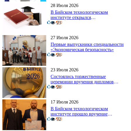
28 Июля 2026
В Бийском технологическом
институте открылся
0
диссертационный совет!
23
0
27 Июля 2026
Первые выпускники специальности
«Экономическая безопасность»
0
26
0
23 Июля 2026
Состоялись торжественные
церемонии вручения дипломов
0
выпускникам БТИ
28
0
17 Июля 2026
В Бийском технологическом
институте прошло вручение
0
дипломов
32
0