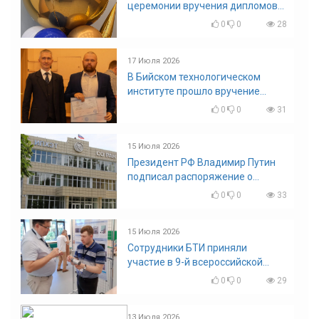
церемонии вручения дипломов
выпускникам БТИ
0
0
28
17 Июля 2026
В Бийском технологическом
институте прошло вручение
дипломов
0
0
31
15 Июля 2026
Президент РФ Владимир Путин
подписал распоряжение о
поощрении граждан и трудовых
0
0
33
коллективов
15 Июля 2026
Сотрудники БТИ приняли
участие в 9-й всероссийской
конференции по задачам со
0
0
29
свободными границами
13 Июля 2026