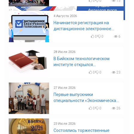
0
0
15
4 Августа 2026
Начинается регистрация на
дистанционное электронное
голосование на выборы!
0
0
6
Приглашаем на регистрацию
28 Июля 2026
В Бийском технологическом
институте открылся
диссертационный совет!
0
0
23
27 Июля 2026
Первые выпускники
специальности «Экономическая
безопасность»
0
0
26
23 Июля 2026
Состоялись торжественные