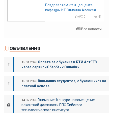
Поздравляем к.т.н., доцента
кафедры ИТ Сливина Алексея
Николаевича с юбилеем!
6
0
41
Все новости
ОБЪЯВЛЕНИЯ
Оплата за обучение в БТИ АлтГТУ
15.01.2026
через сервис «Сбербанк Онлайн»
Вниманию студентов, обучающихся на
15.01.2026
платной основе!
Внимание! Конкурс на замещение
14.07.2026
вакантной должности ППС Бийского
технологического института