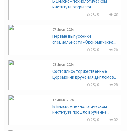
В Бийском технологическом
институте открылся
диссертационный совет!
0
0
23
27 Июля 2026
Первые выпускники
специальности «Экономическая
безопасность»
0
0
26
23 Июля 2026
Состоялись торжественные
церемонии вручения дипломов
выпускникам БТИ
0
0
28
17 Июля 2026
В Бийском технологическом
институте прошло вручение
дипломов
0
0
32