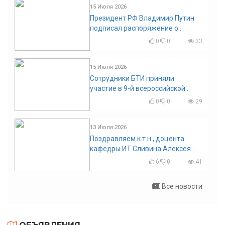
15 Июля 2026
Президент РФ Владимир Путин
подписал распоряжение о
поощрении граждан и трудовых
0
0
33
коллективов
15 Июля 2026
Сотрудники БТИ приняли
участие в 9-й всероссийской
конференции по задачам со
0
0
29
свободными границами
13 Июля 2026
Поздравляем к.т.н., доцента
кафедры ИТ Сливина Алексея
Николаевича с юбилеем!
6
0
41
Все новости