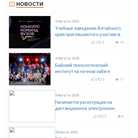
НОВОСТИ
4 Августа 2026
Учебные заведения Алтайского
края приглашаются к участию в
конкурсе команд вузов
0
0
15
4 Августа 2026
Бийский технологический
институт на ночном забеге
0
0
17
4 Августа 2026
Начинается регистрация на
дистанционное электронное
голосование на выборы!
0
0
6
Приглашаем на регистрацию
28 Июля 2026