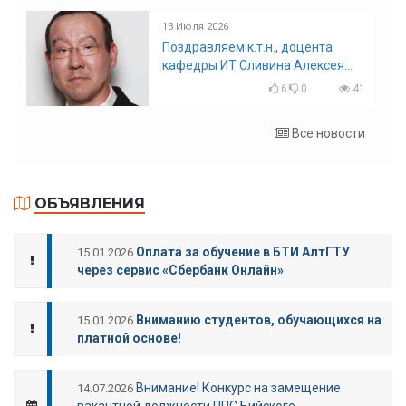
13 Июля 2026
Поздравляем к.т.н., доцента
кафедры ИТ Сливина Алексея
Николаевича с юбилеем!
6
0
41
Все новости
ОБЪЯВЛЕНИЯ
Оплата за обучение в БТИ АлтГТУ
15.01.2026
через сервис «Сбербанк Онлайн»
Вниманию студентов, обучающихся на
15.01.2026
платной основе!
Внимание! Конкурс на замещение
14.07.2026
вакантной должности ППС Бийского