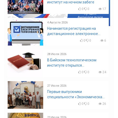
институт на ночном забеге
0
0
17
4 Августа 2026
Начинается регистрация на
дистанционное электронное
голосование на выборы!
0
0
6
Приглашаем на регистрацию
28 Июля 2026
В Бийском технологическом
институте открылся
диссертационный совет!
0
0
24
27 Июля 2026
Первые выпускники
специальности «Экономическая
безопасность»
0
0
26
23 Июля 2026