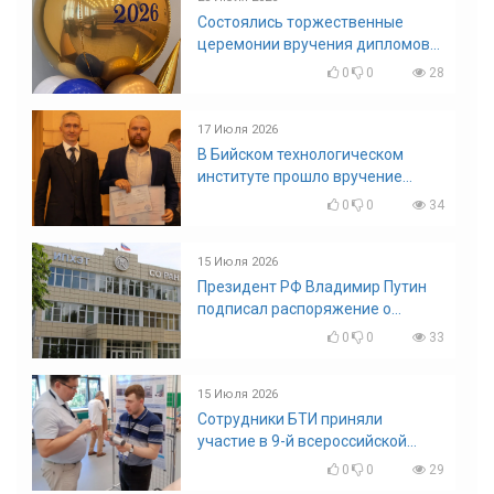
Состоялись торжественные
церемонии вручения дипломов
выпускникам БТИ
0
0
28
17 Июля 2026
В Бийском технологическом
институте прошло вручение
дипломов
0
0
34
15 Июля 2026
Президент РФ Владимир Путин
подписал распоряжение о
поощрении граждан и трудовых
0
0
33
коллективов
15 Июля 2026
Сотрудники БТИ приняли
участие в 9-й всероссийской
конференции по задачам со
0
0
29
свободными границами