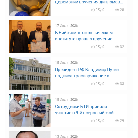
церемонии вручения дипломов
выпускникам БТИ
0
0
28
17 Июля 2026
В Бийском технологическом
институте прошло вручение
дипломов
0
0
32
15 Июля 2026
Президент РФ Владимир Путин
подписал распоряжение о
поощрении граждан и трудовых
0
0
33
коллективов
15 Июля 2026
Сотрудники БТИ приняли
участие в 9-й всероссийской
конференции по задачам со
0
0
29
свободными границами
13 Июля 2026