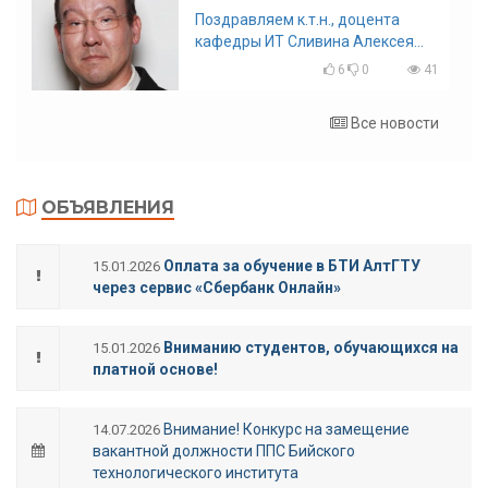
Поздравляем к.т.н., доцента
кафедры ИТ Сливина Алексея
Николаевича с юбилеем!
6
0
41
Все новости
ОБЪЯВЛЕНИЯ
Оплата за обучение в БТИ АлтГТУ
15.01.2026
через сервис «Сбербанк Онлайн»
Вниманию студентов, обучающихся на
15.01.2026
платной основе!
Внимание! Конкурс на замещение
14.07.2026
вакантной должности ППС Бийского
технологического института