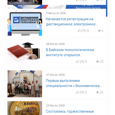
4 Августа 2026
Начинается регистрация на
дистанционное электронное
голосование на выборы!
0
0
6
Приглашаем на регистрацию
28 Июля 2026
В Бийском технологическом
институте открылся
диссертационный совет!
0
0
23
27 Июля 2026
Первые выпускники
специальности «Экономическая
безопасность»
0
0
26
23 Июля 2026
Состоялись торжественные