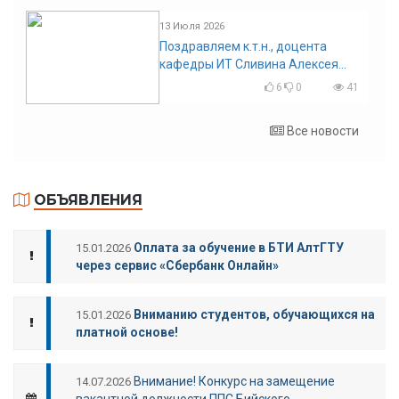
13 Июля 2026
Поздравляем к.т.н., доцента
кафедры ИТ Сливина Алексея
Николаевича с юбилеем!
6
0
41
Все новости
ОБЪЯВЛЕНИЯ
Оплата за обучение в БТИ АлтГТУ
15.01.2026
через сервис «Сбербанк Онлайн»
Вниманию студентов, обучающихся на
15.01.2026
платной основе!
Внимание! Конкурс на замещение
14.07.2026
вакантной должности ППС Бийского