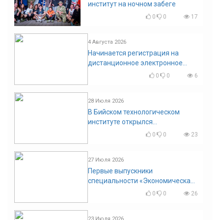
институт на ночном забеге
0
0
17
4 Августа 2026
Начинается регистрация на
дистанционное электронное
голосование на выборы!
0
0
6
Приглашаем на регистрацию
28 Июля 2026
В Бийском технологическом
институте открылся
диссертационный совет!
0
0
23
27 Июля 2026
Первые выпускники
специальности «Экономическая
безопасность»
0
0
26
23 Июля 2026