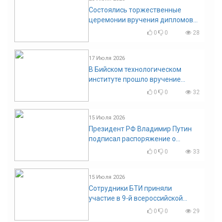
Состоялись торжественные
церемонии вручения дипломов
выпускникам БТИ
0
0
28
17 Июля 2026
В Бийском технологическом
институте прошло вручение
дипломов
0
0
32
15 Июля 2026
Президент РФ Владимир Путин
подписал распоряжение о
поощрении граждан и трудовых
0
0
33
коллективов
15 Июля 2026
Сотрудники БТИ приняли
участие в 9-й всероссийской
конференции по задачам со
0
0
29
свободными границами