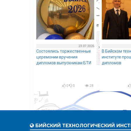
23.07.2026
Состоялись торжественные
В Бийском тех
церемонии вручения
институте про
дипломов выпускникам БТИ
дипломов
0
0
28
БИЙСКИЙ ТЕХНОЛОГИЧЕСКИЙ ИНСТ