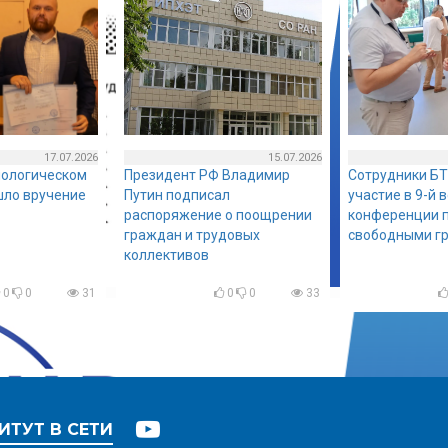
17.07.2026
15.07.2026
нологическом
Президент РФ Владимир
Сотрудники БТ
шло вручение
Путин подписал
участие в 9-й 
распоряжение о поощрении
конференции п
граждан и трудовых
свободными г
коллективов
0
0
31
0
0
33
ИТУТ В СЕТИ