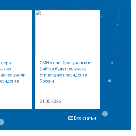
тверо
СМИ о нас: Трое ученых из
ых из
Бийска будут получать
рая получили
стипендию президента
резидента
России
21.05.2026
Все статьи