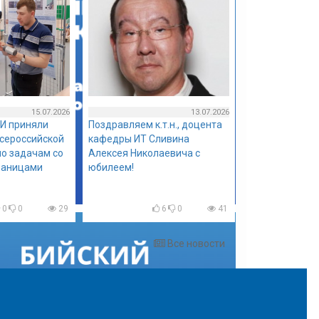
15.07.2026
13.07.2026
И приняли
Поздравляем к.т.н., доцента
всероссийской
кафедры ИТ Сливина
о задачам со
Алексея Николаевича с
раницами
юбилеем!
0
0
29
6
0
41
Все новости