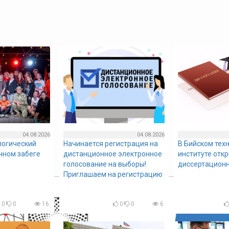
04.08.2026
04.08.2026
логический
Начинается регистрация на
В Бийском тех
очном забеге
дистанционное электронное
институте отк
голосование на выборы!
диссертационн
Приглашаем на регистрацию
0
0
16
0
0
6