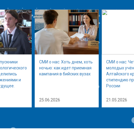
ыпускники
СМИ о нас: Хоть днем, хоть
СМИ о нас: Че
нологического
ночью: как идет приемная
молодых учён
делились
кампания в бийских вузах
Алтайского к
ижениями и
стипендию п
удущее.
России
25.06.2026
21.05.2026