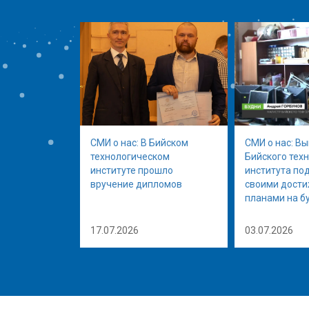
СМИ о нас: В Бийском
СМИ о нас: В
технологическом
Бийского тех
институте прошло
института по
вручение дипломов
своими дост
планами на б
17.07.2026
03.07.2026