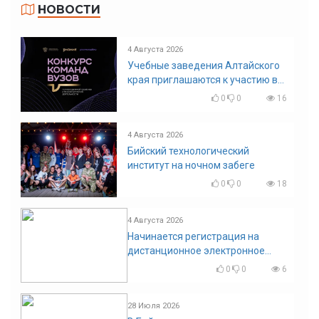
НОВОСТИ
4 Августа 2026
Учебные заведения Алтайского
края приглашаются к участию в
конкурсе команд вузов
0
0
16
4 Августа 2026
Бийский технологический
институт на ночном забеге
0
0
18
4 Августа 2026
Начинается регистрация на
дистанционное электронное
голосование на выборы!
0
0
6
Приглашаем на регистрацию
28 Июля 2026