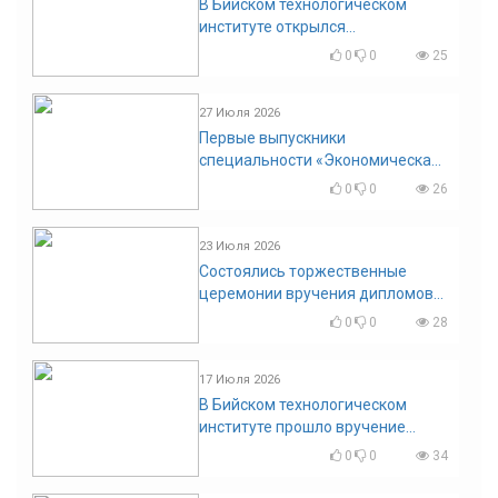
В Бийском технологическом
институте открылся
диссертационный совет!
0
0
25
27 Июля 2026
Первые выпускники
специальности «Экономическая
безопасность»
0
0
26
23 Июля 2026
Состоялись торжественные
церемонии вручения дипломов
выпускникам БТИ
0
0
28
17 Июля 2026
В Бийском технологическом
институте прошло вручение
дипломов
0
0
34