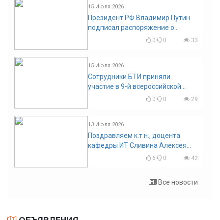
15 Июля 2026
Президент РФ Владимир Путин
подписал распоряжение о
поощрении граждан и трудовых
0
0
33
коллективов
15 Июля 2026
Сотрудники БТИ приняли
участие в 9-й всероссийской
конференции по задачам со
0
0
29
свободными границами
13 Июля 2026
Поздравляем к.т.н., доцента
кафедры ИТ Сливина Алексея
Николаевича с юбилеем!
6
0
42
Все новости